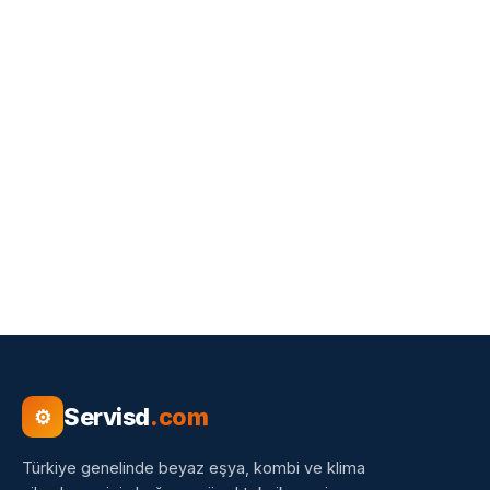
Servisd
.com
⚙
Türkiye genelinde beyaz eşya, kombi ve klima