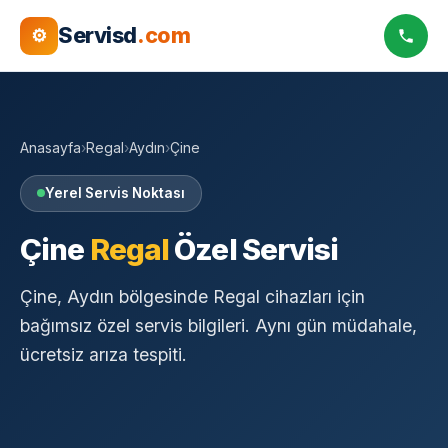
Servisd
.com
⚙
Anasayfa
›
Regal
›
Aydın
›
Çine
Yerel Servis Noktası
Çine
Regal
Özel Servisi
Çine, Aydın bölgesinde Regal cihazları için
bağımsız özel servis bilgileri. Aynı gün müdahale,
ücretsiz arıza tespiti.