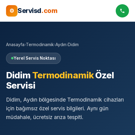
Servisd
.com
⚙
Anasayfa
›
Termodinamik
›
Aydın
›
Didim
Yerel Servis Noktası
Didim
Termodinamik
Özel
Servisi
Didim, Aydın bölgesinde Termodinamik cihazları
için bağımsız özel servis bilgileri. Aynı gün
müdahale, ücretsiz arıza tespiti.