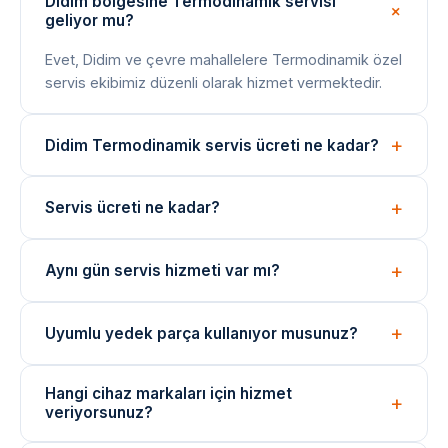
Didim bölgesine Termodinamik servisi
geliyor mu?
Evet, Didim ve çevre mahallelere Termodinamik özel
servis ekibimiz düzenli olarak hizmet vermektedir.
Didim Termodinamik servis ücreti ne kadar?
Arıza tespiti ücretsizdir. Onarım bedeli arıza türüne
Servis ücreti ne kadar?
göre değişir; işlem öncesi net fiyat bilgisi paylaşılır.
Arıza tespiti ücretsizdir. Onarım ücreti, arızanın türüne
Aynı gün servis hizmeti var mı?
ve değişen parçaya göre belirlenir. İşlem öncesi fiyat
bilgisi verilir.
Evet, yoğunluğa bağlı olarak aynı gün içinde teknik
Uyumlu yedek parça kullanıyor musunuz?
ekibimizi yönlendirebiliyoruz. Acil durumlar için çağrı
merkezimizi arayın.
Onarımlarda cihaza uygun kaliteli veya eşdeğer
Hangi cihaz markaları için hizmet
yedek parçalar kullanılmaktadır. Parça değişimlerinde
veriyorsunuz?
garanti verilir.