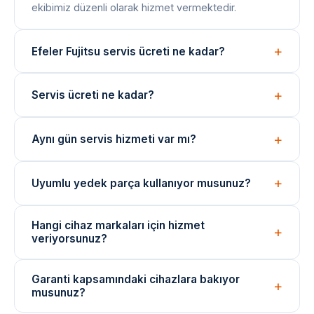
ekibimiz düzenli olarak hizmet vermektedir.
Efeler Fujitsu servis ücreti ne kadar?
Arıza tespiti ücretsizdir. Onarım bedeli arıza türüne
Servis ücreti ne kadar?
göre değişir; işlem öncesi net fiyat bilgisi paylaşılır.
Arıza tespiti ücretsizdir. Onarım ücreti, arızanın türüne
Aynı gün servis hizmeti var mı?
ve değişen parçaya göre belirlenir. İşlem öncesi fiyat
bilgisi verilir.
Evet, yoğunluğa bağlı olarak aynı gün içinde teknik
Uyumlu yedek parça kullanıyor musunuz?
ekibimizi yönlendirebiliyoruz. Acil durumlar için çağrı
merkezimizi arayın.
Onarımlarda cihaza uygun kaliteli veya eşdeğer
Hangi cihaz markaları için hizmet
yedek parçalar kullanılmaktadır. Parça değişimlerinde
veriyorsunuz?
garanti verilir.
Arçelik, Beko, Bosch, Siemens, Samsung, LG ve
Garanti kapsamındaki cihazlara bakıyor
daha birçok marka cihazı için bağımsız teknik servis
musunuz?
hizmeti sunuyoruz.