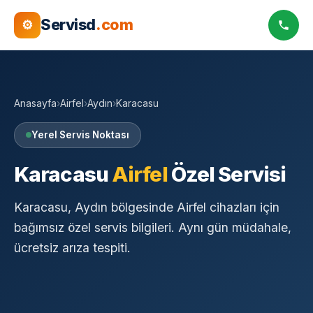
Servisd
.com
⚙
Anasayfa
›
Airfel
›
Aydın
›
Karacasu
Yerel Servis Noktası
Karacasu
Airfel
Özel Servisi
Karacasu, Aydın bölgesinde Airfel cihazları için
bağımsız özel servis bilgileri. Aynı gün müdahale,
ücretsiz arıza tespiti.