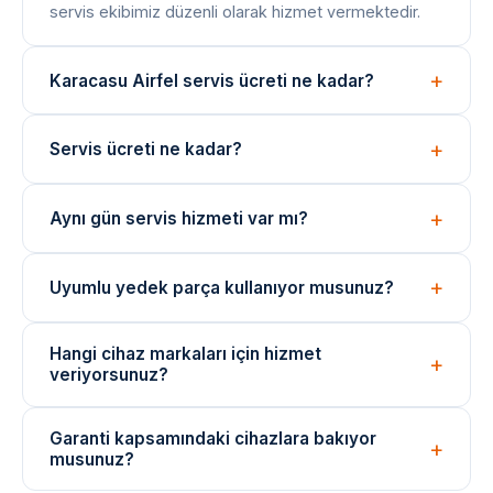
servis ekibimiz düzenli olarak hizmet vermektedir.
Karacasu Airfel servis ücreti ne kadar?
Arıza tespiti ücretsizdir. Onarım bedeli arıza türüne
Servis ücreti ne kadar?
göre değişir; işlem öncesi net fiyat bilgisi paylaşılır.
Arıza tespiti ücretsizdir. Onarım ücreti, arızanın türüne
Aynı gün servis hizmeti var mı?
ve değişen parçaya göre belirlenir. İşlem öncesi fiyat
bilgisi verilir.
Evet, yoğunluğa bağlı olarak aynı gün içinde teknik
Uyumlu yedek parça kullanıyor musunuz?
ekibimizi yönlendirebiliyoruz. Acil durumlar için çağrı
merkezimizi arayın.
Onarımlarda cihaza uygun kaliteli veya eşdeğer
Hangi cihaz markaları için hizmet
yedek parçalar kullanılmaktadır. Parça değişimlerinde
veriyorsunuz?
garanti verilir.
Arçelik, Beko, Bosch, Siemens, Samsung, LG ve
Garanti kapsamındaki cihazlara bakıyor
daha birçok marka cihazı için bağımsız teknik servis
musunuz?
hizmeti sunuyoruz.