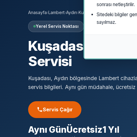
sonrası netleştirilir.
Anasayfa
›
Lambert
›
Aydın
›
Kuşadası
Sitedeki bilgiler gen
sayılmaz.
Yerel Servis Noktası
Kuşadası
Lamber
Servisi
Kuşadası, Aydın bölgesinde Lambert cihazlar
servis bilgileri. Aynı gün müdahale, ücretsiz a
Servis Çağır
Aynı Gün
Ücretsiz
1 Yıl