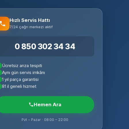
Hızlı Servis Hattı
7/24 çağrı merkezi aktif
0 850 302 34 34
Ücretsiz arıza tespiti
Aynı gün servis imkânı
1 yıl parça garantisi
81 il geneli hizmet
Hemen Ara
Pzt – Pazar · 08:00 – 22:00