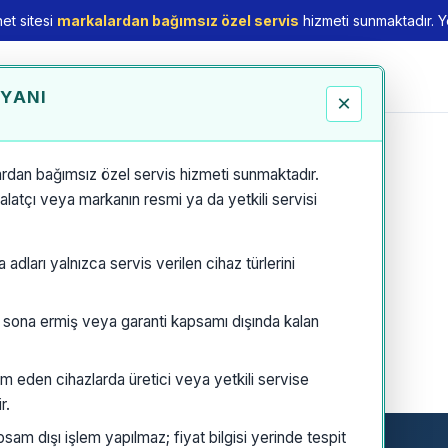
et sitesi
markalardan bağımsız özel servis
hizmeti sunmaktadır. Yet
EYANI
×
rdan bağımsız özel servis hizmeti sunmaktadır.
thalatçı veya markanın resmi ya da yetkili servisi
dları yalnızca servis verilen cihaz türlerini
i sona ermiş veya garanti kapsamı dışında kalan
m eden cihazlarda üretici veya yetkili servise
r.
am dışı işlem yapılmaz; fiyat bilgisi yerinde tespit