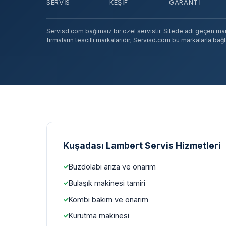
SERVIS
KEŞIF
GARANTI
Servisd.com bağımsız bir özel servistir. Sitede adı geçen marka
firmaların tescilli markalarıdır; Servisd.com bu markalarla bağlan
Kuşadası Lambert Servis Hizmetleri
Buzdolabı arıza ve onarım
Bulaşık makinesi tamiri
Kombi bakım ve onarım
Kurutma makinesi