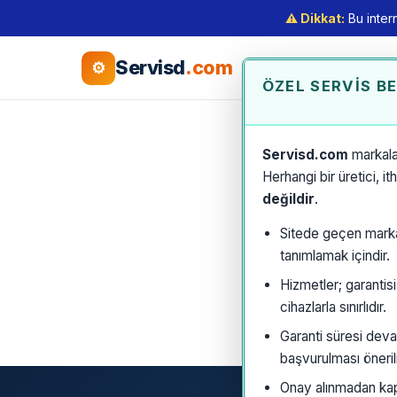
⚠️ Dikkat:
Bu intern
Servisd
.com
⚙
ÖZEL SERVIS B
Servisd.com
markala
Herhangi bir üretici, i
değildir
.
Sitede geçen marka a
tanımlamak içindir.
Hizmetler; garantis
cihazlarla sınırlıdır.
Garanti süresi deva
başvurulması önerili
Onay alınmadan kaps