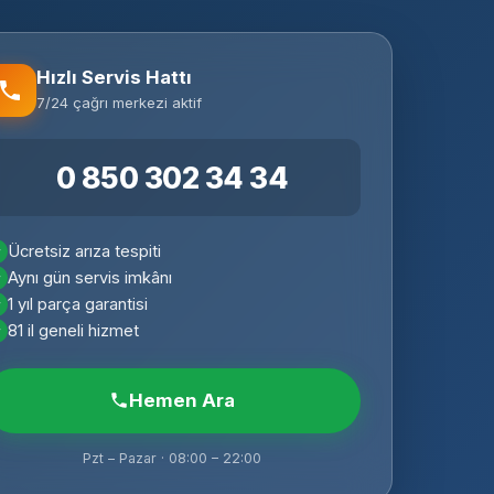
Hızlı Servis Hattı
7/24 çağrı merkezi aktif
0 850 302 34 34
Ücretsiz arıza tespiti
Aynı gün servis imkânı
1 yıl parça garantisi
81 il geneli hizmet
Hemen Ara
Pzt – Pazar · 08:00 – 22:00