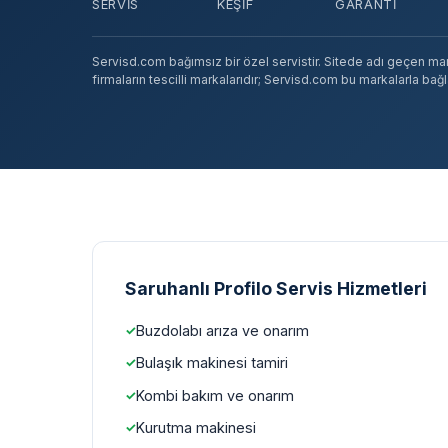
SERVIS
KEŞIF
GARANTI
Servisd.com bağımsız bir özel servistir. Sitede adı geçen marka
firmaların tescilli markalarıdır; Servisd.com bu markalarla bağlan
Saruhanlı Profilo Servis Hizmetleri
Buzdolabı arıza ve onarım
Bulaşık makinesi tamiri
Kombi bakım ve onarım
Kurutma makinesi