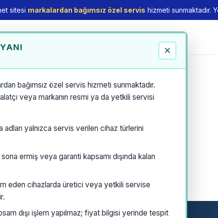
et sitesi
markalardan bağımsız özel servis
hizmeti sunmaktadır. Yet
EYANI
×
rdan bağımsız özel servis hizmeti sunmaktadır.
thalatçı veya markanın resmi ya da yetkili servisi
dları yalnızca servis verilen cihaz türlerini
i sona ermiş veya garanti kapsamı dışında kalan
m eden cihazlarda üretici veya yetkili servise
r.
am dışı işlem yapılmaz; fiyat bilgisi yerinde tespit