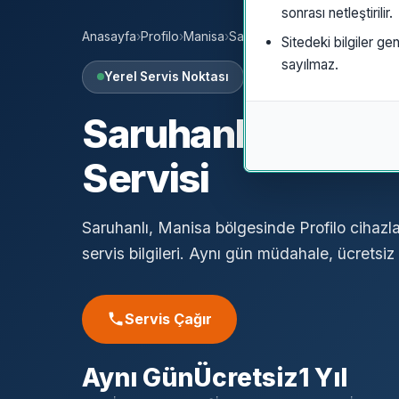
sonrası netleştirilir.
Anasayfa
›
Profilo
›
Manisa
›
Saruhanlı
Sitedeki bilgiler gen
sayılmaz.
Yerel Servis Noktası
Saruhanlı
Profilo
Servisi
Saruhanlı, Manisa bölgesinde Profilo cihazla
servis bilgileri. Aynı gün müdahale, ücretsiz a
Servis Çağır
Aynı Gün
Ücretsiz
1 Yıl