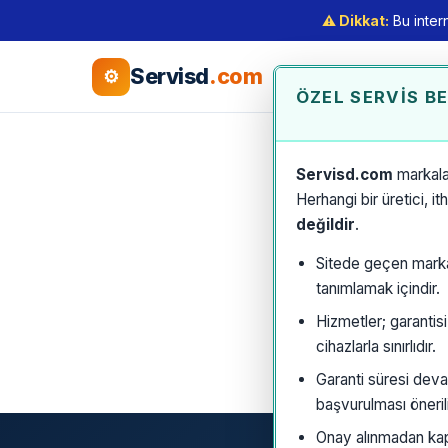
⚠️ Dikkat:
Bu intern
Servisd
.com
⚙
ÖZEL SERVIS B
Servisd.com
markala
Herhangi bir üretici, i
değildir
.
Sitede geçen marka a
tanımlamak içindir.
Hizmetler; garantis
cihazlarla sınırlıdır.
Garanti süresi deva
başvurulması önerili
Onay alınmadan kaps