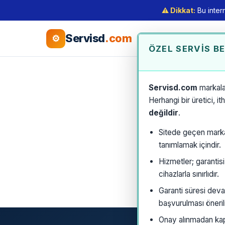
⚠️ Dikkat:
Bu intern
Servisd
.com
⚙
ÖZEL SERVIS B
Servisd.com
markala
Herhangi bir üretici, i
değildir
.
Sitede geçen marka a
tanımlamak içindir.
Hizmetler; garantis
cihazlarla sınırlıdır.
Garanti süresi deva
başvurulması önerili
Onay alınmadan kaps