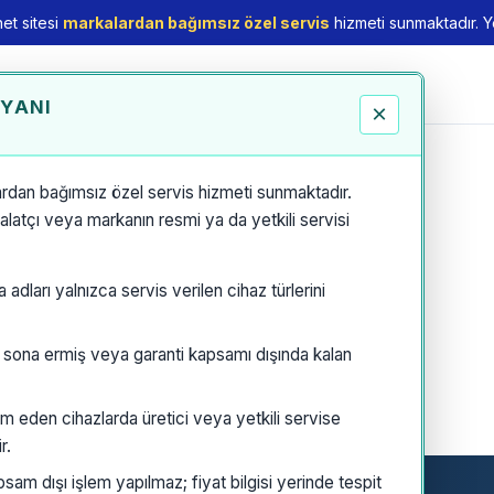
et sitesi
markalardan bağımsız özel servis
hizmeti sunmaktadır. Yet
EYANI
×
rdan bağımsız özel servis hizmeti sunmaktadır.
thalatçı veya markanın resmi ya da yetkili servisi
dları yalnızca servis verilen cihaz türlerini
i sona ermiş veya garanti kapsamı dışında kalan
m eden cihazlarda üretici veya yetkili servise
r.
am dışı işlem yapılmaz; fiyat bilgisi yerinde tespit