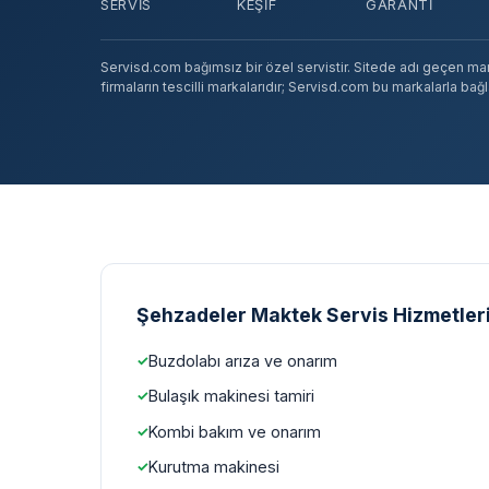
SERVIS
KEŞIF
GARANTI
Servisd.com bağımsız bir özel servistir. Sitede adı geçen marka
firmaların tescilli markalarıdır; Servisd.com bu markalarla bağlan
Şehzadeler Maktek Servis Hizmetler
Buzdolabı arıza ve onarım
Bulaşık makinesi tamiri
Kombi bakım ve onarım
Kurutma makinesi