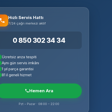
Hızlı Servis Hattı
7/24 çağrı merkezi aktif
0 850 302 34 34
Ücretsiz arıza tespiti
Aynı gün servis imkânı
1 yıl parça garantisi
81 il geneli hizmet
Hemen Ara
Pzt – Pazar · 08:00 – 22:00