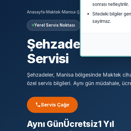
sonrası netleştirilir.
Anasayfa
›
Maktek
›
Manisa
›
Şehzadeler
Sitedeki bilgiler gen
sayılmaz.
Yerel Servis Noktası
Şehzadeler
Makt
Servisi
Şehzadeler, Manisa bölgesinde Maktek cihaz
özel servis bilgileri. Aynı gün müdahale, ücret
Servis Çağır
Aynı Gün
Ücretsiz
1 Yıl